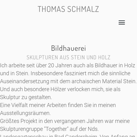
THOMAS SCHMALZ
BILDHAUEREI
Bildhauerei
SKULPTUREN AUS STEIN UND HOLZ
Skulpturen aus Stein und Holz
Ich arbeite seit über 20 Jahren auch als Bildhauer in Holz
und in Stein. Insbesondere fasziniert mich die sinnliche
Auseinandersetzung mit dem archaischen Material Stein.
Und auch besondere Hölzer verlocken mich, sie als
Skulptur zu gestalten.
Eine Vielfalt meiner Arbeiten finden Sie in meinen
Ausstellungsräumen.
Größtes Projekt in den vergangenen Jahren war meine
Skulpturengruppe "Together" auf der Nds.
Landesgartenschau in Bad Gandersheim. Von Anfang an